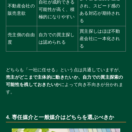
自社が成約できる
不動産会社の
され、スピード感の
可能性が高く、積
販売意欲
ある対応が期待され
極的になりやすい
る
買主探しはほぼ不動
売主側の自由
自力での買主探し
産会社に一本化され
度
は認められる
る
どちらも「一社に任せる」という点は共通していますが、
売主がどこまで主体的に動きたいか、自力での買主探索の
可能性を残しておきたいか
によって向き不向きが分かれま
す。
4. 専任媒介と一般媒介はどちらを選ぶべきか