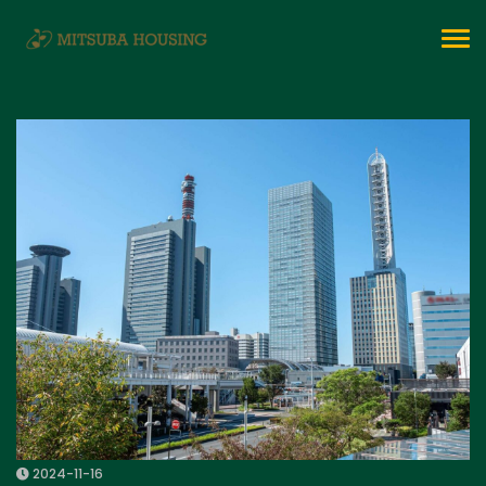
To
na
2024-11-16