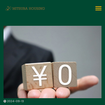
To
na
2024-09-13